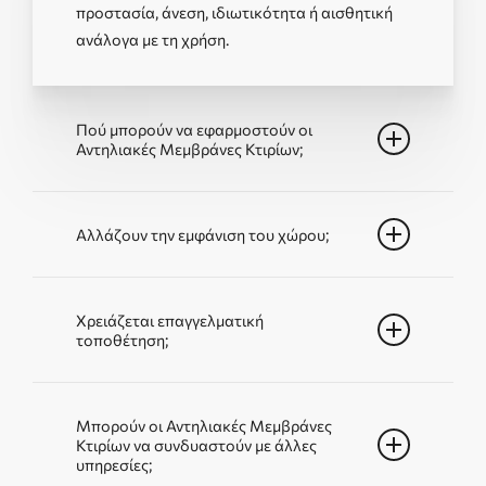
προστασία, άνεση, ιδιωτικότητα ή αισθητική
ανάλογα με τη χρήση.
Πού μπορούν να εφαρμοστούν οι
Αντηλιακές Μεμβράνες Κτιρίων;
Μπορούν να εφαρμοστούν σε κατάλληλα
τζάμια, πόρτες, παράθυρα, προσόψεις ή
Αλλάζουν την εμφάνιση του χώρου;
ειδικές γυάλινες επιφάνειες, μετά από έλεγχο
της εφαρμογής.
Το αποτέλεσμα εξαρτάται από τον τύπο
μεμβράνης. Υπάρχουν διακριτικές επιλογές
Χρειάζεται επαγγελματική
τοποθέτηση;
αλλά και πιο έντονες αισθητικές λύσεις.
Ναι, γιατί η σωστή εφαρμογή εξασφαλίζει
καθαρό φινίρισμα, καλύτερη διάρκεια και
Μπορούν οι Αντηλιακές Μεμβράνες
Κτιρίων να συνδυαστούν με άλλες
αποφυγή ατελειών.
υπηρεσίες;