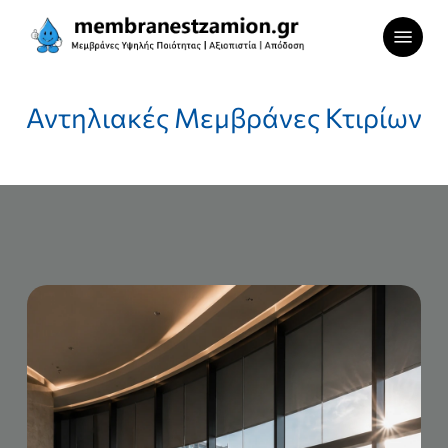
Skip
Menu
to
main
content
Αντηλιακές Μεμβράνες Κτιρίων