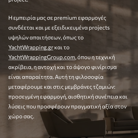
Η εμπειρία μας σε premium εφαρμογές
συνδέεται και με εξειδικευμένα projects
υψηλών απαιτήσεων, όπως το
YachtWrapping.gr
και το
YachtWrappingGroup.com
, όπου η τεχνική
ακρίβεια, η αντοχή και το άψογο φινίρισμα
είναι απαραίτητα. Αυτή τη φιλοσοφία
μεταφέρουμε και στις μεμβράνες τζαμιών:
προσεγμένη εφαρμογή, αισθητική συνέπεια και
λύσεις που προσφέρουν πραγματική αξία στον
χώρο σας.