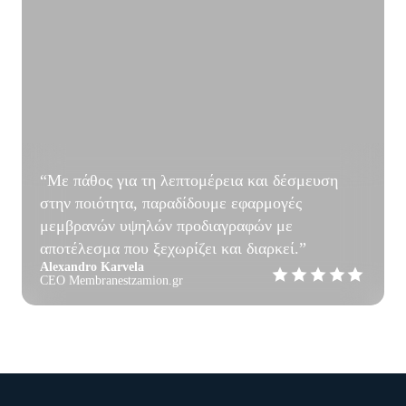
“Με πάθος για τη λεπτομέρεια και δέσμευση
στην ποιότητα, παραδίδουμε εφαρμογές
μεμβρανών υψηλών προδιαγραφών με
αποτέλεσμα που ξεχωρίζει και διαρκεί.”
Alexandro Karvela
CEO Membranestzamion.gr