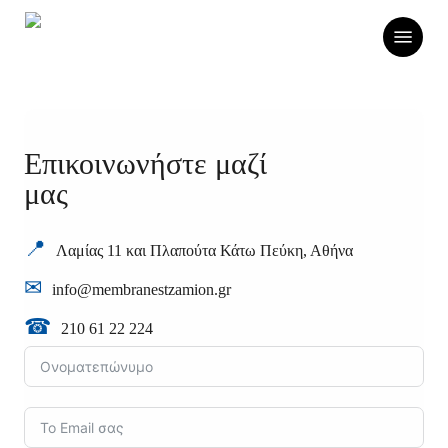
Skip
Menu
to
main
content
Επικοινωνήστε μαζί
μας
Λαμίας 11 και Πλαπούτα Κάτω Πεύκη, Αθήνα
info@membranestzamion.gr
210 61 22 224