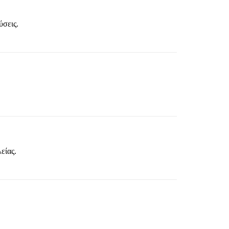
ύσεις.
είας.