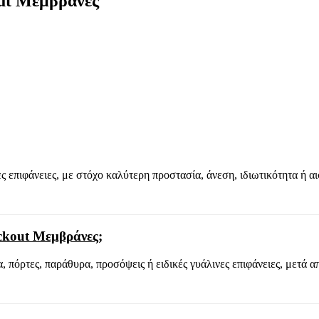
out Μεμβράνες
ς επιφάνειες, με στόχο καλύτερη προστασία, άνεση, ιδιωτικότητα ή α
ckout Μεμβράνες;
πόρτες, παράθυρα, προσόψεις ή ειδικές γυάλινες επιφάνειες, μετά α