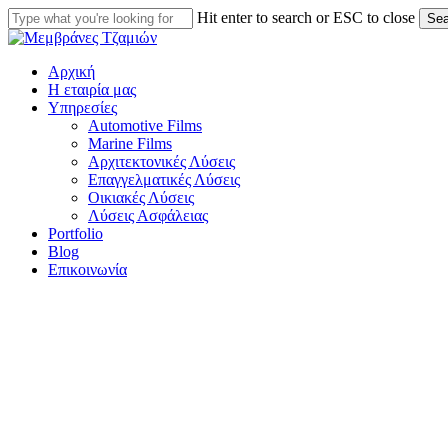
Skip
Hit enter to search or ESC to close
Sea
to
Close
main
Search
content
Menu
Αρχική
Η εταιρία μας
Υπηρεσίες
Automotive Films
Marine Films
Αρχιτεκτονικές Λύσεις
Επαγγελματικές Λύσεις
Οικιακές Λύσεις
Λύσεις Ασφάλειας
Portfolio
Blog
Επικοινωνία