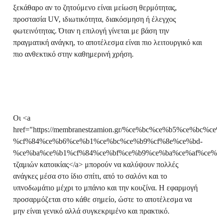
ξεκάθαρο αν το ζητούμενο είναι μείωση θερμότητας,
προστασία UV, ιδιωτικότητα, διακόσμηση ή έλεγχος
φωτεινότητας. Όταν η επιλογή γίνεται με βάση την
πραγματική ανάγκη, το αποτέλεσμα είναι πιο λειτουργικό και
πιο ανθεκτικό στην καθημερινή χρήση.
Οι <a
href="https://membranestzamion.gr/%ce%bc%ce%b5%ce%b
%cf%84%ce%b6%ce%b1%ce%bc%ce%b9%cf%8e%ce%bd-
%ce%ba%ce%b1%cf%84%ce%bf%ce%b9%ce%ba%ce%af%ce%b
τζαμιών κατοικίας</a> μπορούν να καλύψουν πολλές
ανάγκες μέσα στο ίδιο σπίτι, από το σαλόνι και το
υπνοδωμάτιο μέχρι το μπάνιο και την κουζίνα. Η εφαρμογή
προσαρμόζεται στο κάθε σημείο, ώστε το αποτέλεσμα να
μην είναι γενικό αλλά συγκεκριμένο και πρακτικό.