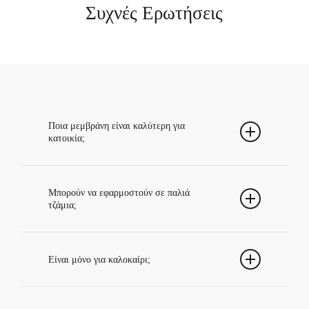
Συχνές Ερωτήσεις
Ποια μεμβράνη είναι καλύτερη για
κατοικία;
Δεν υπάρχει μία λύση για όλα τα σπίτια,
καθώς η επιλογή εξαρτάται από τη χρήση,
Μπορούν να εφαρμοστούν σε παλιά
τζάμια;
τον ήλιο και την ιδιωτικότητα.
Σε πολλές περιπτώσεις ναι, αλλά
χρειάζεται έλεγχος της κατάστασης της
Είναι μόνο για καλοκαίρι;
γυάλινης επιφάνειας.
Όχι, προσφέρουν οφέλη σε άνεση,