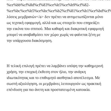
%ce%bb%cf%8d%cf%83%ce%b5%ce%b9%cf%82-
%ce%bc%ce%b5%ce%bc%ce%b2%cf%81%ce%b1%ce%bd%cf%8e
λύσεις μεμβρανών</a> δεν πρέπει να αντιμετωπίζονται μόνο
ως τεχνική εφαρμογή, αλλά και ως στοιχείο που επηρεάζει
την εικόνα του σπιτιού. Μια καθαρή και διακριτική εφαρμογή
μπορεί να αναβαθμίσει τον χώρο χωρίς να φαίνεται ξένη με
την υπάρχουσα διακόσμηση.
Η τελική επιλογή πρέπει να λαμβάνει υπόψη την καθημερινή
χρήση, την εποχική έκθεση στον ήλιο, την ανάγκη
ιδιωτικότητας και το επιθυμητό αισθητικό αποτέλεσμα. Με
σωστή αξιολόγηση, οι μεμβράνες λειτουργούν ως πρακτική
επένδυση για πιο άνετη και προστατευμένη κατοικία.