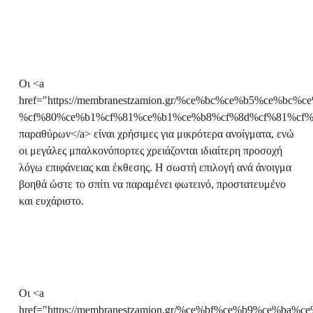
Οι <a
href="https://membranestzamion.gr/%ce%bc%ce%b5%ce%b
%cf%80%ce%b1%cf%81%ce%b1%ce%b8%cf%8d%cf%81%cf%8
παραθύρων</a> είναι χρήσιμες για μικρότερα ανοίγματα, ενώ
οι μεγάλες μπαλκονόπορτες χρειάζονται ιδιαίτερη προσοχή
λόγω επιφάνειας και έκθεσης. Η σωστή επιλογή ανά άνοιγμα
βοηθά ώστε το σπίτι να παραμένει φωτεινό, προστατευμένο
και ευχάριστο.
Οι <a
href="https://membranestzamion.gr/%ce%bf%ce%b9%ce%ba