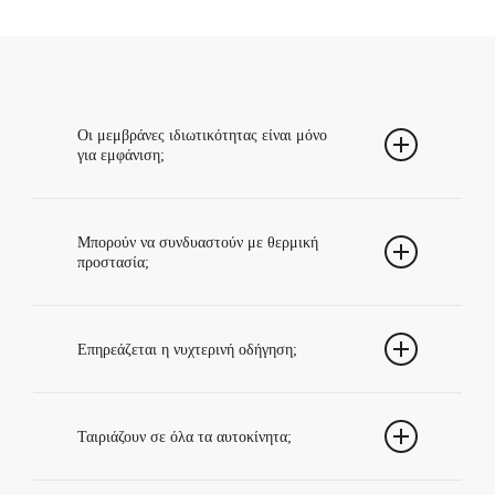
Οι μεμβράνες ιδιωτικότητας είναι μόνο
για εμφάνιση;
Όχι. Προσφέρουν διακριτικότητα, άνεση
και συχνά καλύτερη προστασία από την
Μπορούν να συνδυαστούν με θερμική
προστασία;
ηλιακή ακτινοβολία.
Ναι, υπάρχουν λύσεις που συνδυάζουν
ιδιωτικότητα με αντηλιακή και θερμική
Επηρεάζεται η νυχτερινή οδήγηση;
απόδοση.
Η σωστή επιλογή σκουρότητας βοηθά
ώστε η ορατότητα να παραμένει
Ταιριάζουν σε όλα τα αυτοκίνητα;
λειτουργική και ασφαλής.
Υπάρχουν επιλογές που προσαρμόζονται