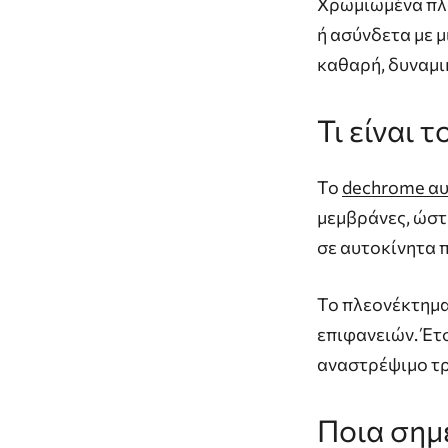
Χρωμιωμένα πλα
ή ασύνδετα με μ
καθαρή, δυναμι
Τι
είναι
τ
Το
dechrome αυ
μεμβράνες, ώστε
σε αυτοκίνητα π
Το πλεονέκτημα 
επιφανειών. Έτσ
αναστρέψιμο τ
Ποια
σημ