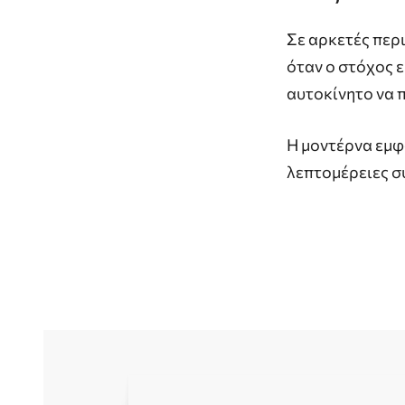
Σε αρκετές περ
όταν ο στόχος ε
αυτοκίνητο να 
Η μοντέρνα εμφά
λεπτομέρειες σ