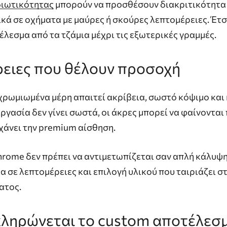
διωτικότητας
μπορούν να προσθέσουν διακριτικότητα 
κά σε οχήματα με μαύρες ή σκούρες λεπτομέρειες. Έτσ
λεσμα από τα τζάμια μέχρι τις εξωτερικές γραμμές.
ειες
που
θέλουν
προσοχή
χρωμιωμένα μέρη απαιτεί ακρίβεια, σωστό κόψιμο και
εργασία δεν γίνει σωστά, οι άκρες μπορεί να φαίνονται
χάνει την premium αίσθηση.
chrome δεν πρέπει να αντιμετωπίζεται σαν απλή κάλυψ
ία σε λεπτομέρειες και επιλογή υλικού που ταιριάζει σ
ατος.
κληρώνεται
το
custom
αποτέλεσ