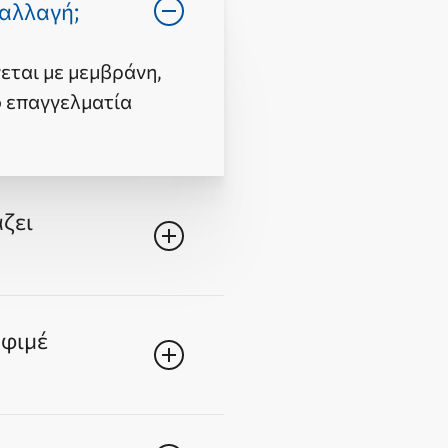
 αλλαγή;
εται με μεμβράνη,
ό επαγγελματία
άζει
ειδικά όταν ο
 φιμέ
black ή premium
άνες τζαμιών μπορεί