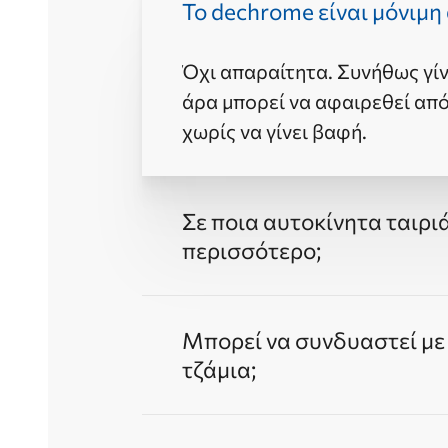
Το dechrome είναι μόνιμη
Όχι απαραίτητα. Συνήθως γίν
άρα μπορεί να αφαιρεθεί απ
χωρίς να γίνει βαφή.
Σε ποια αυτοκίνητα ταιρι
περισσότερο;
Ταιριάζει σε πολλά οχήματα, 
Μπορεί να συνδυαστεί με
ιδιοκτήτης θέλει πιο sport, 
τζάμια;
εμφάνιση.
Ναι, ο συνδυασμός με μεμβρ