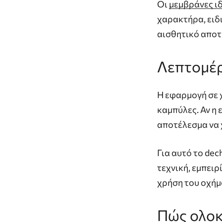
Οι
μεμβράνες ι
χαρακτήρα, ειδι
αισθητικό αποτέ
Λεπτομέρ
Η εφαρμογή σε 
καμπύλες. Αν η 
αποτέλεσμα να 
Για αυτό το de
τεχνική, εμπειρ
χρήση του οχήμ
Πώς
ολο