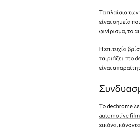
Τα πλαίσια των
είναι σημεία π
φινίρισμα, το α
Η επιτυχία βρίσ
ταιριάζει στο d
είναι απαραίτητ
Συνδυασ
Το dechrome λε
automotive film
εικόνα, κάνοντα