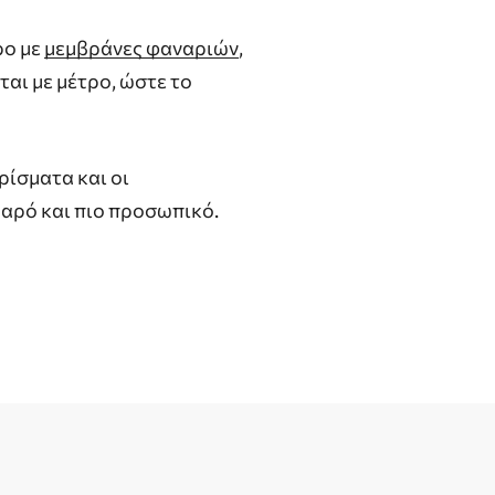
ρο με
μεμβράνες φαναριών
,
ται με μέτρο, ώστε το
ρίσματα και οι
θαρό και πιο προσωπικό.