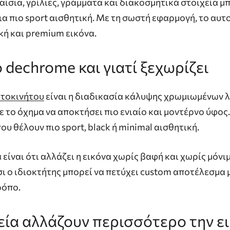
ίσια, γρίλιες, γράμματα και διακοσμητικά στοιχεία μ
ια πιο sport αισθητική. Με τη σωστή εφαρμογή, το αυτ
κή και premium εικόνα.
ο
dechrome
και
γιατί
ξεχωρίζει
τοκινήτου
είναι η διαδικασία κάλυψης χρωμιωμένων λ
 το όχημα να αποκτήσει πιο ενιαίο και μοντέρνο ύφος.
ου θέλουν πιο sport, black ή minimal αισθητική.
είναι ότι αλλάζει η εικόνα χωρίς βαφή και χωρίς μόν
ι ο ιδιοκτήτης μπορεί να πετύχει custom αποτέλεσμα 
ρόπο.
εία
αλλάζουν
περισσότερο
την
ε