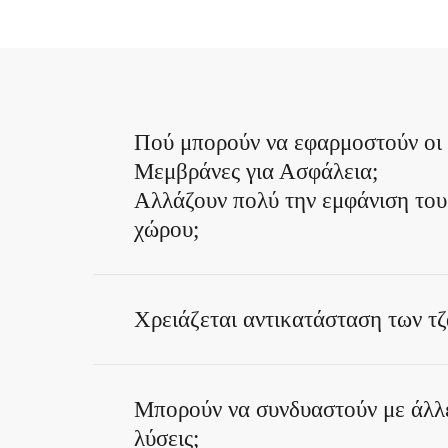
Πού μπορούν να εφαρμοστούν οι
Μεμβράνες για Ασφάλεια;
Αλλάζουν πολύ την εμφάνιση του
χώρου;
Το αποτέλεσμα εξαρτάται από τον τύπο
Χρειάζεται αντικατάσταση των τζ
Υπάρχουν διακριτικές, frosted, διακοσ
προστατευτικές και πιο έντονες επιλογέ
Στις περισσότερες περιπτώσεις όχι. Οι
Μπορούν να συνδυαστούν με άλλ
εφαρμόζονται πάνω στις υπάρχουσες επ
λύσεις;
εφόσον το γυαλί είναι κατάλληλο για 