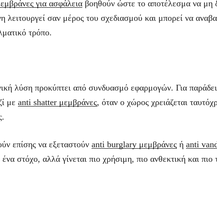
μεμβράνες για ασφάλεια
βοηθούν ώστε το αποτέλεσμα να μη δ
νη λειτουργεί σαν μέρος του σχεδιασμού και μπορεί να αναβα
λματικό τρόπο.
ανική λύση προκύπτει από συνδυασμό εφαρμογών. Για παράδε
ζί με
anti shatter μεμβράνες
, όταν ο χώρος χρειάζεται ταυτόχ
ς.
ούν επίσης να εξεταστούν
anti burglary μεμβράνες
ή
anti van
 ένα στόχο, αλλά γίνεται πιο χρήσιμη, πιο ανθεκτική και πιο