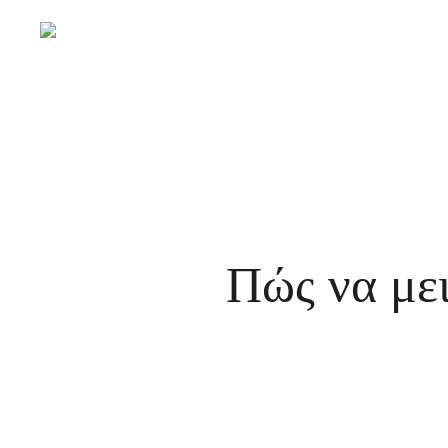
Skip
to
main
content
Πώς να μει