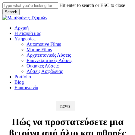
Skip
Hit enter to search or ESC to close
to
Search
main
Close
content
Search
Menu
Αρχική
Η εταιρία μας
Υπηρεσίες
Automotive Films
Marine Films
Αρχιτεκτονικές Λύσεις
Επαγγελματικές Λύσεις
Οικιακές Λύσεις
Λύσεις Ασφάλειας
Portfolio
Blog
Επικοινωνία
news
Πώς να προστατεύσετε μια
βιτρίνα από ήλιο και φθορές