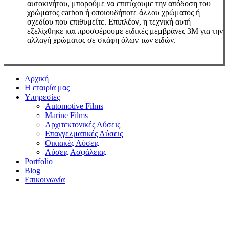
αυτοκινήτου, μπορούμε να επιτύχουμε την απόδοση του
χρώματος carbon ή οποιουδήποτε άλλου χρώματος ή
σχεδίου που επιθυμείτε. Επιπλέον, η τεχνική αυτή
εξελίχθηκε και προσφέρουμε ειδικές μεμβράνες 3Μ για την
αλλαγή χρώματος σε σκάφη όλων των ειδών.
Close
Αρχική
Menu
Η εταιρία μας
Υπηρεσίες
Automotive Films
Marine Films
Αρχιτεκτονικές Λύσεις
Επαγγελματικές Λύσεις
Οικιακές Λύσεις
Λύσεις Ασφάλειας
Portfolio
Blog
Επικοινωνία