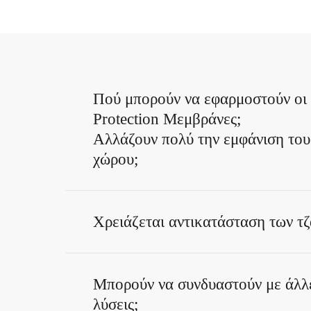
Πού μπορούν να εφαρμοστούν οι 
Protection Μεμβράνες;
Αλλάζουν πολύ την εμφάνιση του
χώρου;
Το αποτέλεσμα εξαρτάται από τον τύπο
Χρειάζεται αντικατάσταση των τζ
Υπάρχουν διακριτικές, frosted, διακοσ
προστατευτικές και πιο έντονες επιλογέ
Στις περισσότερες περιπτώσεις όχι. Οι
Μπορούν να συνδυαστούν με άλλ
εφαρμόζονται πάνω στις υπάρχουσες επ
λύσεις;
εφόσον το γυαλί είναι κατάλληλο για 