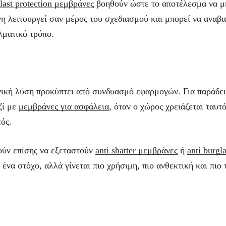
last protection μεμβράνες
βοηθούν ώστε το αποτέλεσμα να μη
νη λειτουργεί σαν μέρος του σχεδιασμού και μπορεί να αναβα
λματικό τρόπο.
ανική λύση προκύπτει από συνδυασμό εφαρμογών. Για παράδε
ζί με
μεμβράνες για ασφάλεια
, όταν ο χώρος χρειάζεται ταυτ
ός.
ούν επίσης να εξεταστούν
anti shatter μεμβράνες
ή
anti burgl
 ένα στόχο, αλλά γίνεται πιο χρήσιμη, πιο ανθεκτική και πιο