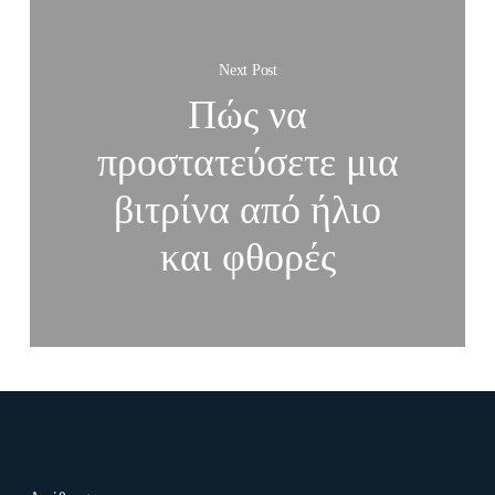
Next Post
Πώς να
προστατεύσετε μια
βιτρίνα από ήλιο
και φθορές